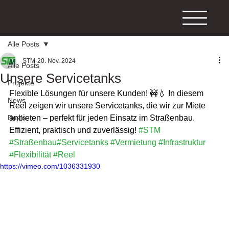
Alle Posts
STM
20. Nov. 2024
Alle Posts
Unsere Servicetanks
Projekte
Flexible Lösungen für unsere Kunden! 🚧💧 In diesem 
News
Reel zeigen wir unsere Servicetanks, die wir zur Miete 
Reels
anbieten – perfekt für jeden Einsatz im Straßenbau. 
Effizient, praktisch und zuverlässig!
#STM
#Straßenbau
#Servicetanks
#Vermietung
#Infrastruktur
#Flexibilität
#Reel
https://vimeo.com/1036331930