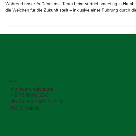
STM unterwegs – doppelt stark!
Während unser Außendienst-Team beim Vertriebsmeeting in Hamb
die Weichen für die Zukunft stellt – inklusive einer Führung durch die
Kontakt
info@stm-malsch.de
+49 72 46 91 16-0
Otto-Eckerle-Straße 7-11
76316 Malsch