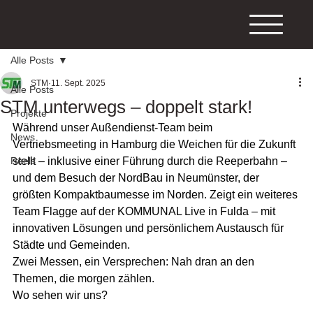
Alle Posts
STM
11. Sept. 2025
Alle Posts
STM unterwegs – doppelt stark!
Projekte
Während unser Außendienst-Team beim 
News
Vertriebsmeeting in Hamburg die Weichen für die Zukunft 
Reels
stellt – inklusive einer Führung durch die Reeperbahn – 
und dem Besuch der NordBau in Neumünster, der 
größten Kompaktbaumesse im Norden. Zeigt ein weiteres 
Team Flagge auf der KOMMUNAL Live in Fulda – mit 
innovativen Lösungen und persönlichem Austausch für 
Städte und Gemeinden.
Zwei Messen, ein Versprechen: Nah dran an den 
Themen, die morgen zählen.
Wo sehen wir uns?