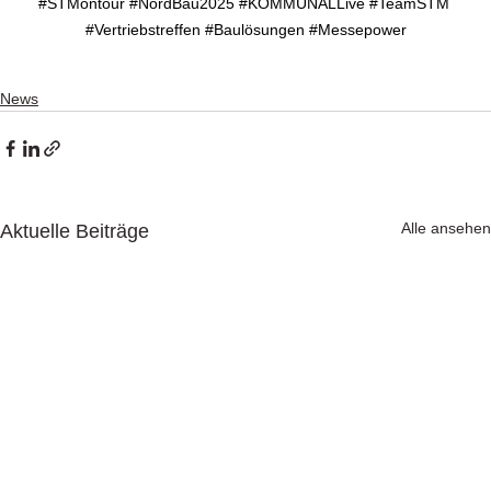
#STMontour
#NordBau2025
#KOMMUNALLive
#TeamSTM
#Vertriebstreffen
#Baulösungen
#Messepower
News
Alle ansehen
Aktuelle Beiträge