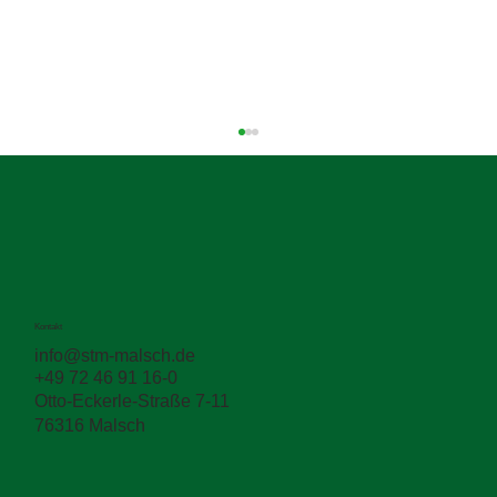
Kontakt
info@stm-malsch.de
+49 72 46 91 16-0
Zwischen den Schichten entscheidet sich
Otto-Eckerle-Straße 7-11
die Haltbarkeit
76316 Malsch