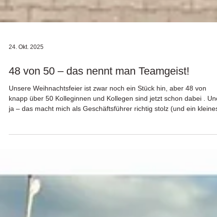
24. Okt. 2025
48 von 50 – das nennt man Teamgeist!
Unsere Weihnachtsfeier ist zwar noch ein Stück hin, aber 48 von
knapp über 50 Kolleginnen und Kollegen sind jetzt schon dabei . Und
ja – das macht mich als Geschäftsführer richtig stolz (und ein kleines
bisschen sprachlos 😄). So viel Engagement, Zusammenhalt und
Vorfreude – das kann man nicht planen, das lebt man. Mit so einem
Team scheut man keine Hürde – ganz im Gegenteil: Da freut man s
sogar auf die nächste Herausforderung. Und das spüren auch unse
Kunden:Bei STM