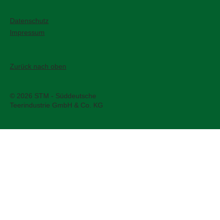
Kontaktieren Sie uns
Datenschutz
Impressum
Zurück nach oben
© 2026 STM - Süddeutsche
Teerindustrie GmbH & Co. KG