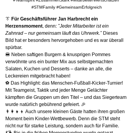
#Teamspirit
#ZusammenStark
#MitarbeiterWertschätzen
#STMFamily
#GemeinsamErfolgreich
👔 
Für Geschäftsführer Jan Harbrecht ein 
Herzensmoment
, denn: 
"Jeder Mitarbeiter ist ein 
Zahnrad – nur gemeinsam läuft das Uhrwerk."
 Dieses 
Bild hat er besonders hervorgehoben und es war überall 
spürbar.
🍔 Neben saftigen Burgern & knusprigen Pommes 
verwöhnte uns ein bunter Mix aus selbstgemachten 
Salaten, Kuchen und Desserts – danke an alle, die 
Leckereien mitgebracht haben!
⚽ Das Highlight: das Menschen-Fußball-Kicker-Turnier! 
Mit Teamgeist, Taktik und jeder Menge Gelächter 
kämpften die Gruppen um den Titel – und das Siegerteam 
wurde natürlich gebührend gefeiert. 🎉
👨‍👩‍👧‍👦 Auch unsere kleinen Gäste hatten ihren großen 
Moment beim Kinder-Wettbewerb. Denn die STM steht 
nicht nur für starke Leistung, sondern auch für Familie.
💃🕺 Bis in die frühen Morgenstunden wurde getanzt, 