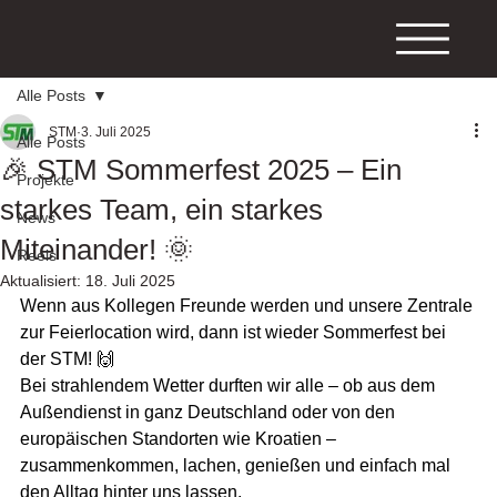
Alle Posts
STM
3. Juli 2025
Alle Posts
🎉 STM Sommerfest 2025 – Ein
Projekte
starkes Team, ein starkes
News
Miteinander! 🌞
Reels
Aktualisiert:
18. Juli 2025
Wenn aus Kollegen Freunde werden und unsere Zentrale 
zur Feierlocation wird, dann ist wieder Sommerfest bei 
der STM! 🙌
Bei strahlendem Wetter durften wir alle – ob aus dem 
Außendienst in ganz Deutschland oder von den 
europäischen Standorten wie Kroatien – 
zusammenkommen, lachen, genießen und einfach mal 
den Alltag hinter uns lassen.