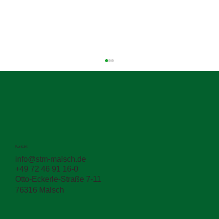
Kontakt
info@stm-malsch.de
+49 72 46 91 16-0
Zwischen den Schichten entscheidet sich
Otto-Eckerle-Straße 7-11
die Haltbarkeit
76316 Malsch