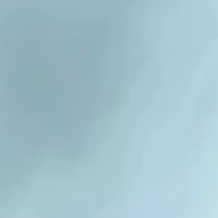
Feedback: „Mega interessant – schreibt uns für den nächsten Term
wieder an!“ #stm #schulung #fortbildung #praxiswissen #straßenbau
#kommunen #tiefbau #asphalt #qualität #handwerk #weiterbildung
#teamwork #baustelle #technologie #entwicklung #innovation
#bauunternehmen #makabit #gussasphalt #lösemittelfrei
#wirbewegeninfrastruktur #labor #wissentrifftp