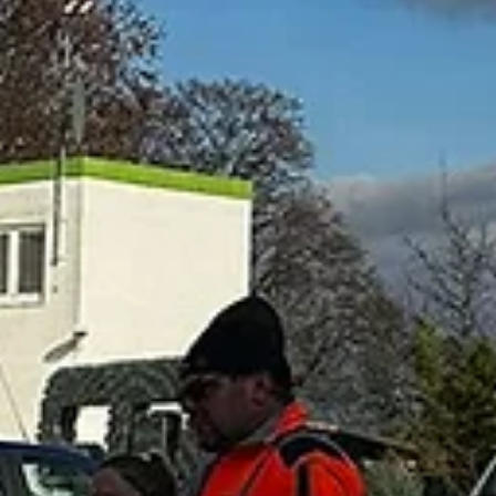
Glanz 🏗️✨
Ein echtes Wahrzeichen unseres Standorts in Malsch : unsere
Hochbehälter – unter den Kolleginnen und Kollegen liebevoll die
„STM-Türme“ genannt. In der vergangenen Woche haben sie eine
neue Beschriftung erhalten. Nach rund zehn Jahren hatten Wind und
Wetter ihre Spuren hinterlassen – höchste Zeit also für ein frisches
Update. Sichtbar sogar von der A5 , stehen die STM-Türme nicht n
symbolisch für unser Unternehmen, sondern sind auch technisch
unverzichtbar:Hier lagern wir