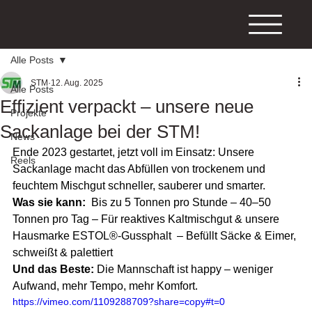
Alle Posts
STM
12. Aug. 2025
Alle Posts
Effizient verpackt – unsere neue
Projekte
Sackanlage bei der STM!
News
Ende 2023 gestartet, jetzt voll im Einsatz: Unsere 
Reels
Sackanlage macht das Abfüllen von trockenem und 
feuchtem Mischgut schneller, sauberer und smarter.
Was sie kann:
  Bis zu 5 Tonnen pro Stunde – 40–50 
Tonnen pro Tag – Für reaktives Kaltmischgut & unsere 
Hausmarke ESTOL®-Gussphalt  – Befüllt Säcke & Eimer, 
schweißt & palettiert
Und das Beste:
 Die Mannschaft ist happy – weniger 
Aufwand, mehr Tempo, mehr Komfort.
https://vimeo.com/1109288709?share=copy#t=0