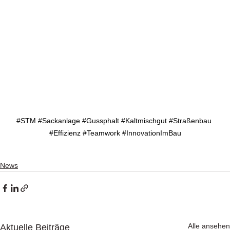
#STM
#Sackanlage
#Gussphalt
#Kaltmischgut
#Straßenbau
#Effizienz
#Teamwork
#InnovationImBau
News
Alle ansehen
Aktuelle Beiträge