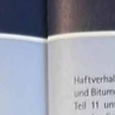
2. März
Unsere „STM-Türme“ erstrahlen in neuem
Glanz 🏗️✨
Ein echtes Wahrzeichen unseres Standorts in Malsch : unsere
Hochbehälter – unter den Kolleginnen und Kollegen liebevoll die
„STM-Türme“ genannt. In der vergangenen Woche haben sie eine
neue Beschriftung erhalten. Nach rund zehn Jahren hatten Wind und
Wetter ihre Spuren hinterlassen – höchste Zeit also für ein frisches
Update. Sichtbar sogar von der A5 , stehen die STM-Türme nicht n
symbolisch für unser Unternehmen, sondern sind auch technisch
unverzichtbar:Hier lagern wir