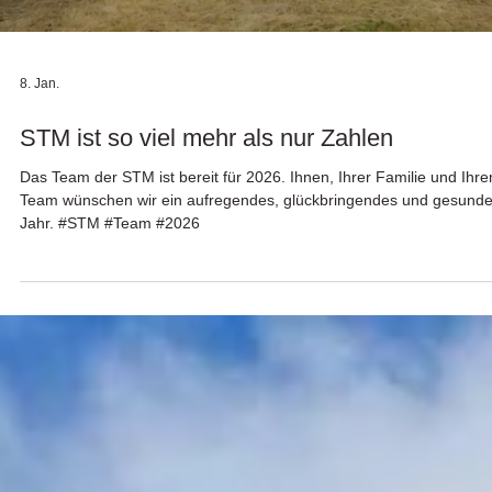
trägt
In der aktuellen Straßen und Autobahn (Februar 2026, S. 116)
erscheint ein spannender Fachbericht mit dem Titel „Verlängerung 
Nutzungsdauer von Asphaltschichten mittels lösemittelfreier
Asphaltkonservierung“ . Der Artikel stellt nicht nur die Funktionswei
dieser neu entwickelten, lösemittelfreien Asphaltkonservierung vor,
sondern fasst auch die Ergebnisse umfangreicher Untersuchungen
unabhängiger Prüfinstitute zusammen – mit beeindruckenden
Erkenntnissen zur Leistungs
Load video