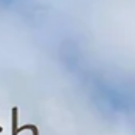
8. Jan.
STM ist so viel mehr als nur Zahlen
Das Team der STM ist bereit für 2026. Ihnen, Ihrer Familie und Ihr
Team wünschen wir ein aufregendes, glückbringendes und gesund
Jahr. #STM #Team #2026