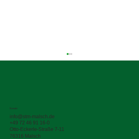
Kontakt
info@stm-malsch.de
+49 72 46 91 16-0
🚀 Tag 2 auf der ASTRAD &
Otto-Eckerle-Straße 7-11
austroKOMMUNAL in Wels...
76316 Malsch