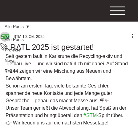
Alle Posts
STM
10. Okt. 2025
Alle Posts
🚀 RATL 2025 ist gestartet!
Projekte
Seit gestern läuft in Karlsruhe die Recycling-aktiv und 
News
Tiefbau-live – und wir sind natürlich mit dabei. Auf Stand 
Reels
F 144 zeigen wir eine Mischung aus Neuem und 
Bewährtem.
Schon am ersten Tag: viele bekannte Gesichter, 
spannende neue Kontakte und jede Menge guter 
Gespräche – genau das macht Messe aus! 💬✨
Unser Team genießt die Abwechslung, hat Spaß an der 
Präsentation und bringt überall den 
#STM
-Spirit rüber.
👉 Wir freuen uns auf die nächsten Messetage!