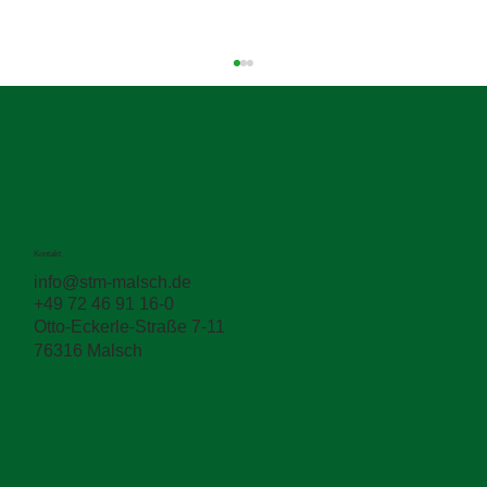
Kontakt
info@stm-malsch.de
+49 72 46 91 16-0
Zwischen den Schichten entscheidet sich
Otto-Eckerle-Straße 7-11
die Haltbarkeit
76316 Malsch