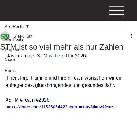
Alle Posts
STM
8. Jan.
Alle Posts
STM ist so viel mehr als nur Zahlen
Projekte
Das Team der STM ist bereit für 2026.
News
Reels
Ihnen, Ihrer Familie und Ihrem Team wünschen wir ein 
aufregendes, glückbringendes und gesundes Jahr.
#STM
#Team
#2026
https://vimeo.com/1152605442?share=copy&fl=sv&fe=ci