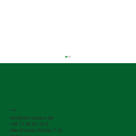
Kontakt
info@stm-malsch.de
+49 72 46 91 16-0
Zwischen den Schichten entscheidet sich
Otto-Eckerle-Straße 7-11
die Haltbarkeit