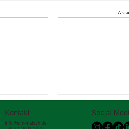
Alle 
Kontakt
Social Med
info@stm-malsch.de
+49 72 46 91 16-0